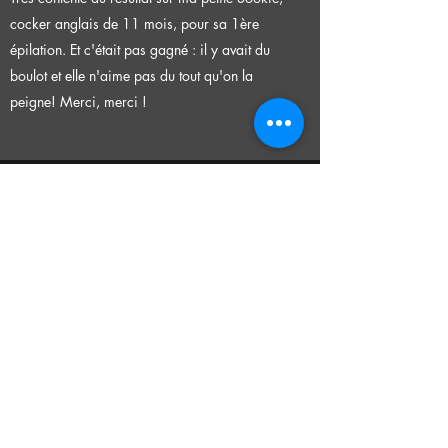
cocker anglais de 11 mois, pour sa 1ère
épilation. Et c'était pas gagné : il y avait du
boulot et elle n'aime pas du tout qu'on la
peigne!
Merci, merci !
CGV
CANICONSEIL
Toilettage & Boutique
toilettage.caniconseil@gmail.com
SARL CANICONSEIL - Siret :
788 947 166
00013
- capital social de 10000€
Dans le cadre de l’obligation de désignation d’un
médiateur à la consommation. Nous désignons le